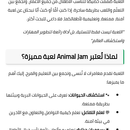
اللعبة صُممت خصيصًا لتناسب الأطفال من جميع الأعمار، وتجمع بين
التعلّم واللعب بطريقة ساحرة. إذا كنتِ أمًّا أو كنتَ أبًا تبحثان عن لعبة
آمنة، ممتعة، وتعليمية لأطفالكما، فلا داعي للبحث أكثر.
"اللعبة ليست فقط للتسلية، بل أداة رائعة لتطوير المهارات
واستكشاف العالم."
لماذا تُعتبر Animal Jam لعبة مميزة؟
اللعبة تقدم مغامرات لا تُنسى وتجمع بين التعليم والمرح. إليك أهم
ما يميزها:
🐾
استكشاف الحيوانات:
تعرف على الحيوانات البرية وبيئتها
بطريقة ممتعة.
💬
تعلم التفاعل:
تعلم كيفية التواصل والتعاون مع الآخرين
في بيئة آمنة.
🌟
رسوميات جذابة:
تصاميم وألوان رائعة تأسر خيال الأطفال.