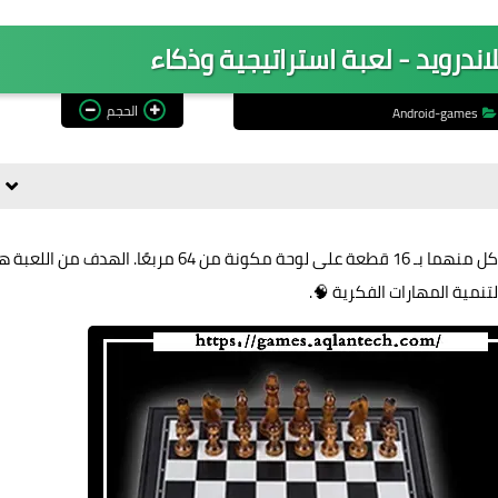
ندرويد - لعبة استراتيجية وذكاء
الحجم
Android-games
لعبة الشطرنج للاندرويد هي لعبة استراتيجية بين لاعبين يلعب كل منهما بـ 16 قطعة على لوحة مكونة من 64 مربعًا. الهدف من ا
نمية المهارات الفكرية 🧠.