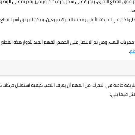
: الحصان هو القطعة الوحيدة التي يمكنها القفز فوق القطع الأخرى. يتحرك على شكل حرف "L"، ويتميز بقدرته على 
ا.
ط، ولكن في الحركة الأولى يمكنه التحرك مربعين. يمكن للبيدق أسر القطع
يات اللعب، ومن ثم الانتصار على الخصم. الفهم الجيد لأدوار هذه القطع
طع
.
طريقة خاصة في التحرك. من المهم أن يعرف اللاعب كيفية استغلال حركات ك
ل فيما يلي: