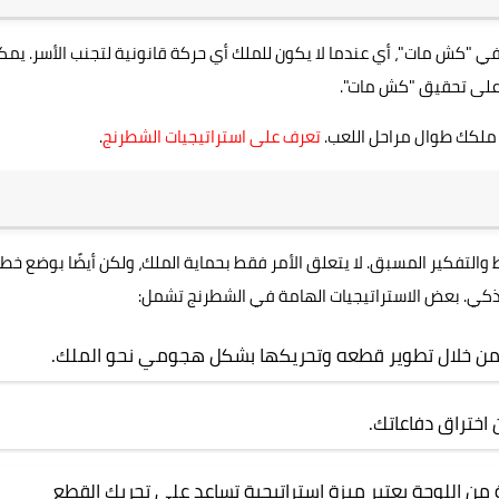
ي "كش مات"، أي عندما لا يكون للملك أي حركة قانونية لتجنب الأسر. يمك
رًا على تحقيق "كش مات".
 ملكك طوال مراحل اللعب.
تعرف على استراتيجيات الشطرنج
.
لتفكير المسبق. لا يتعلق الأمر فقط بحماية الملك، ولكن أيضًا بوضع خط
ي. بعض الاستراتيجيات الهامة في الشطرنج تشمل:
 من خلال تطوير قطعه وتحريكها بشكل هجومي نحو الملك.
 اختراق دفاعاتك.
ة من اللوحة يعتبر ميزة استراتيجية تساعد على تحريك القطع